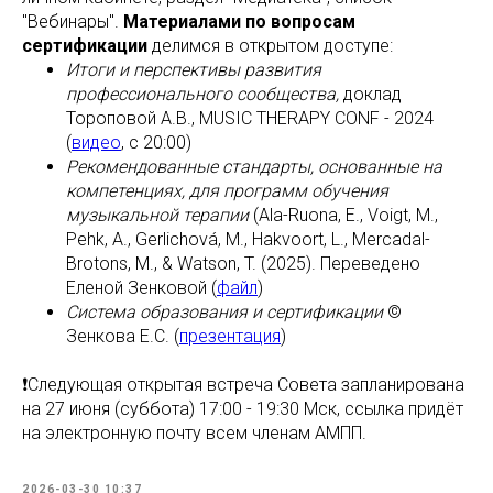
"Вебинары".
Материалами по вопросам
сертификации
делимся в открытом доступе:
Итоги и перспективы развития
профессионального сообщества,
доклад
Тороповой А.В., MUSIC THERAPY CONF - 2024
(
видео
, с 20:00)
Рекомендованные стандарты, основанные на
компетенциях, для программ обучения
музыкальной терапии
(Ala-Ruona, E., Voigt, M.,
Pehk, A., Gerlichová, M., Hakvoort, L., Mercadal-
Brotons, M., & Watson, T. (2025). Переведено
Еленой Зенковой (
файл
)
Система образования и сертификации
©
Зенкова Е.С. (
презентация
)
❗️Следующая открытая встреча Совета запланирована
на 27 июня (суббота) 17:00 - 19:30 Мск, ссылка придёт
на электронную почту всем членам АМПП.
2026-03-30 10:37