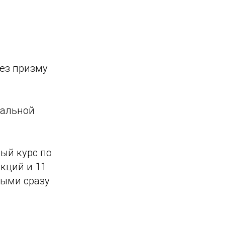
ез призму
кальной
ый курс по
екций и 11
лыми сразу