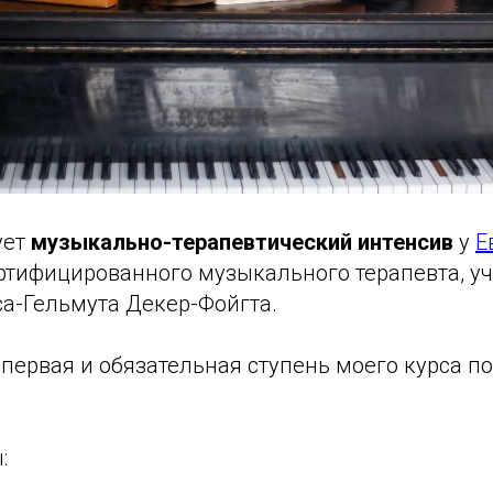
ует
музыкально-терапевтический интенсив
у
Е
ртифицированного музыкального терапевта, у
са-Гельмута Декер-Фойгта.
 первая и обязательная ступень моего курса 
: