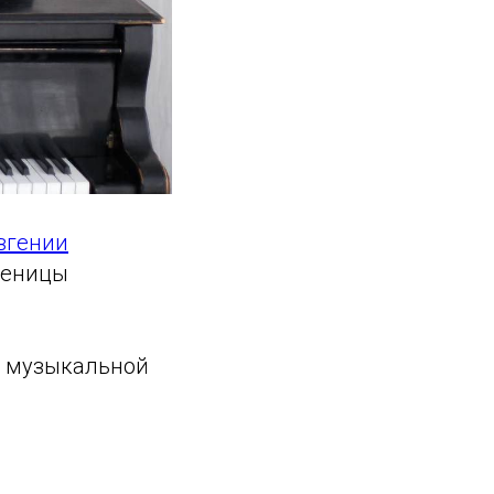
вгении
ченицы
по музыкальной