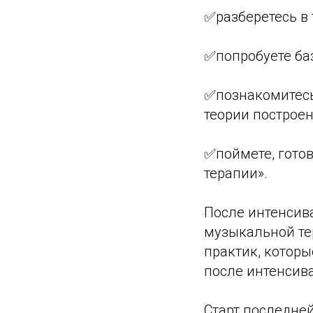
✅разберетесь в
✅попробуете ба
✅познакомитесь
теории построе
✅поймете, гото
терапии».
После интенсив
музыкальной тер
практик, которы
после интенсива
Старт последней