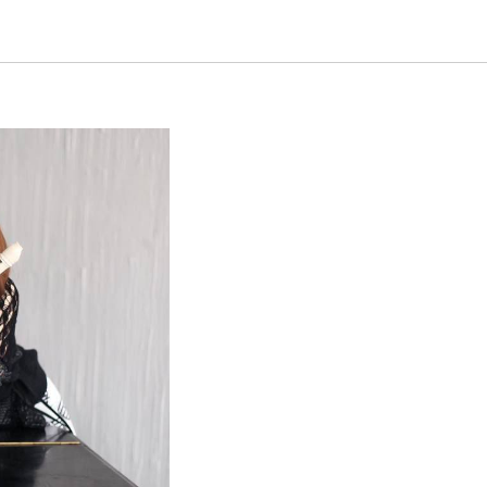
енсив