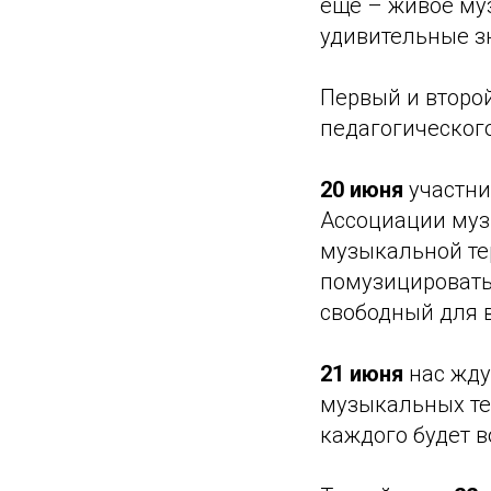
еще – живое му
удивительные з
Первый и второй
педагогического
20 июня
участни
Ассоциации муз
музыкальной те
помузицировать 
свободный для 
21 июня
нас жду
музыкальных тер
каждого будет 