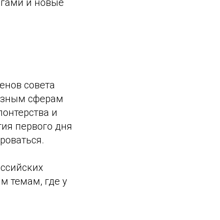
егами и новые
енов совета
азным сферам
лонтерства и
тия первого дня
роваться.
оссийских
м темам, где у