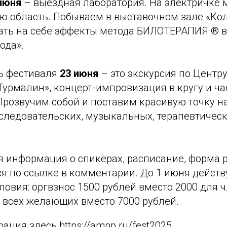
июня
– выездная лаборатория. На электричке
ю область. Побываем в выставочном зале «Кол
ать на себе эффекты метода БИЛОТЕРАПИЯ ® 
ода».
ь фестиваля
23 июня
– это экскурсия по Центр
урмалин», концерт-импровизация в кругу и ча
розвучим собой и поставим красивую точку на
следовательских, музыкальных, терапевтическ
я информация о спикерах, расписание, форма 
ся по ссылке в комментарии. До 1 июня дейст
овия: оргвзнос 1500 рублей вместо 2000 для 
 всех желающих вместо 7000 рублей.
ация здесь https://ampp.ru/fest2025