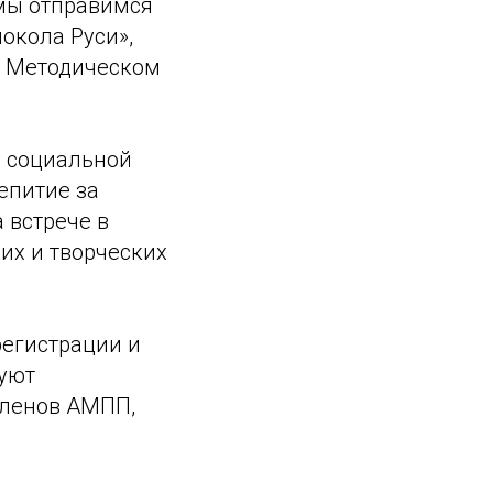
 мы отправимся
окола Руси»,
в Методическом
у социальной
епитие за
 встрече в
их и творческих
регистрации и
вуют
членов АМПП,