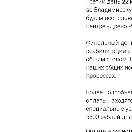
Третий день
22 
во Владимирску
будем исследов
центре «Древо Р
Финальный ден
реабилитации «Т
общим столом. П
наших общих ис
процессах.
Более подробна
оплаты находят
специальные усл
5500 рублей для
Оплата и регистр