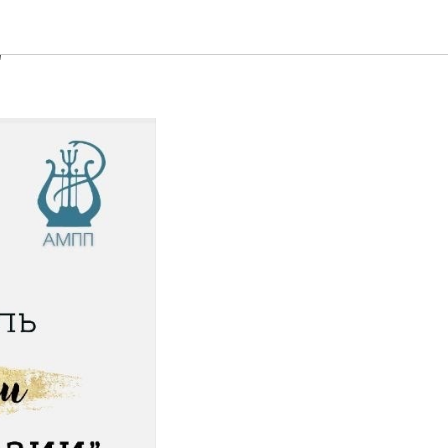
ьной
"