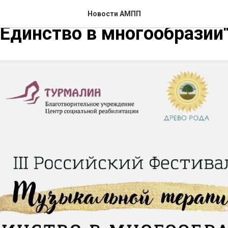
ийский фестиваль музыкал
Новости АМПП
"Единство в многообразии