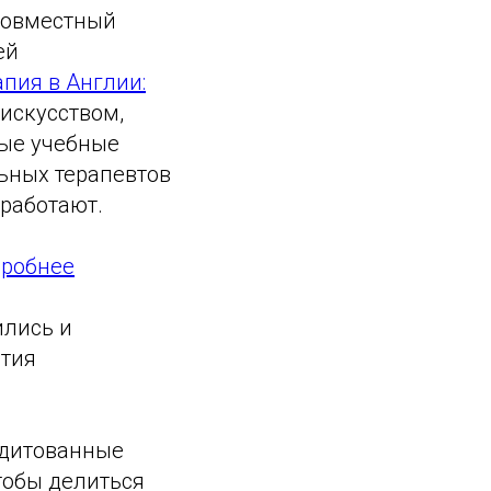
 совместный
ей
апия в Англии:
 искусством,
ые учебные
ьных терапевтов
 работают.
дробнее
ились и
ития
едитованные
чтобы делиться