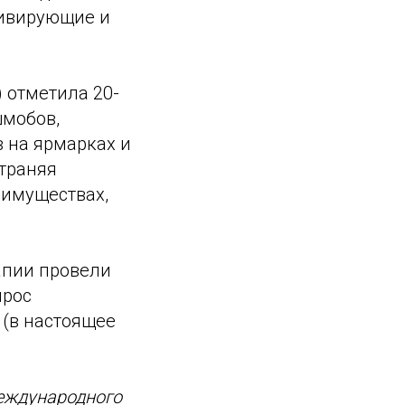
тивирующие и
) отметила 20-
шмобов,
в на ярмарках и
траняя
еимуществах,
апии провели
прос
 (в настоящее
международного