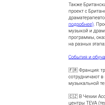
Также Британск
проект c Британ
драматерапевтов
подробнее)
. Пр
музыкой и драм
программы, ока
на разных этапа
События и обуч
🇫🇷 Франция: 
сотрудничают в
музыкальной те
🇨🇿 В Чехии Ас
центры TEVA (те