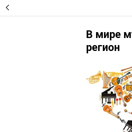
В мире м
регион