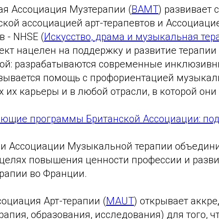
ая Ассоциация Музтерапии (
BAMT
) развивает
ской ассоциацией арт-терапевтов и Ассоциаци
 - NHSE (
Искусство, драма и музыкальная тер
оект нацелен на поддержку и развитие терапии
ой: разрабатываются современные инклюзивн
зывается помощь с профориентацией музыкал
х их карьеры и в любой отрасли, в которой они
ающие программы Британской Ассоциации: по
три Ассоциации Музыкальной терапии объедин
 целях повышения ценности профессии и разв
рапии во Франции.
социация Арт-терапии (
MAUT
) открывает аккр
рапия, образования, исследования) для того, 