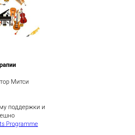
рапии
тор Митси
мму поддержки и
пешно
ists Programme