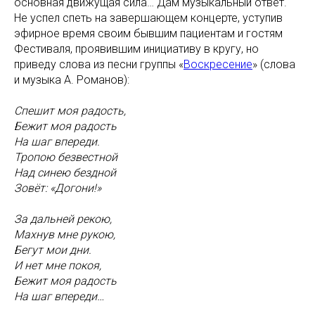
основная движущая сила… Дам музыкальный ответ.
Не успел спеть на завершающем концерте, уступив
эфирное время своим бывшим пациентам и гостям
Фестиваля, проявившим инициативу в кругу, но
приведу слова из песни группы «
Воскресение
» (слова
и музыка А. Романов):
Спешит моя радость,
Бежит моя радость
На шаг впереди.
Тропою безвестной
Над синею бездной
Зовёт: «Догони!»
За дальней рекою,
Махнув мне рукою,
Бегут мои дни.
И нет мне покоя,
Бежит моя радость
На шаг впереди…