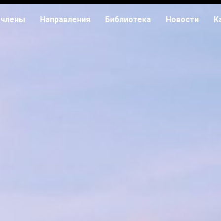
 члены
Направления
Библиотека
Новости
К